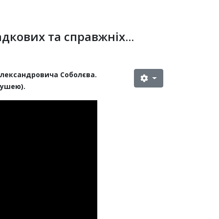
кових та справжніх...
Олександровича Соболєва.
душею).