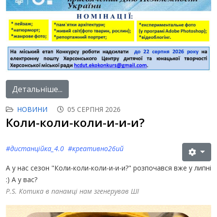
Детальніше...
НОВИНИ
05 СЕРПНЯ 2026
Коли-коли-коли-и-и-и?
#дистанційка_4.0 #креативно26ий
А у нас сезон "Коли-коли-коли-и-и-и?" розпочався вже у липні
:) А у вас?
P.S. Котика в панамці нам згенерував ШІ