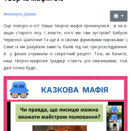
#канікули_разом
Оце поворо-о-от! Наша творча мафія прокинулася... в ха-а-
ащах старого лісу. І знаєте, кого ми там зустріли? Бабусю
Червоної Шапочки! Та ще й зі своїми фірмовими пиріжками :)
Саме їх ми рахували замість балів під час гри-розслідування.
А у фіналі отримали їх секретний рецепт. Тож, як бачите,
наші творчо-мафіозні традиції стають усе смачнішими, тож
далі точно буде...