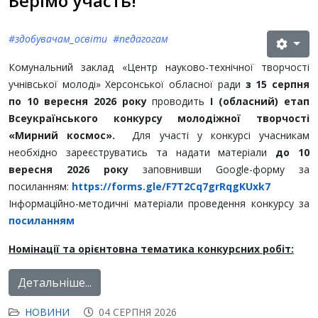
Берімо участь!
#здобувачам_освіти #педагогам
Комунальний заклад «Центр науково-технічної творчості
учнівської молоді» Херсонської обласної ради
з 15 серпня
по 10 вересня 2026 року
проводить
І (обласний) етап
Всеукраїнського конкурсу молодіжної творчості
«Мирний космос».
Для участі у конкурсі учасникам
необхідно зареєструватись та надати матеріали
до 10
вересня 2026 року
заповнивши Google-форму за
посиланням:
https://forms.gle/F7T2Cq7grRqgKUxk7
Інформаційно-методичні матеріали проведення конкурсу за
посиланням
Номінації та орієнтовна тематика конкурсних робіт:
Детальніше...
НОВИНИ
04 СЕРПНЯ 2026