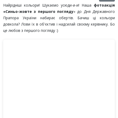
Найрідніші кольори! Шукаємо усюди-и-и! Наша
фотоакція
«Синьо-жовте з першого погляду
» до Дня Державного
Прапора України набирає обертів. Бачиш ці кольори
довкола? Лови їх в об'єктив і надсилай своєму керівнику. Бо
це любов з першого погляду :)