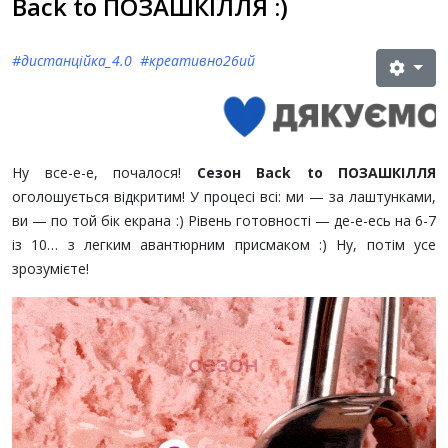
Back to ПОЗАШКІЛЛЯ :)
#дистанційка_4.0 #креативно26ий
Ну все-е-е, почалося!
Сезон Back to ПОЗАШКІЛЛЯ
оголошується відкритим! У процесі всі: ми — за лаштунками,
ви — по той бік екрана :) Рівень готовності — де-е-есь на 6-7
із 10… з легким авантюрним присмаком :) Ну, потім усе
зрозумієте!