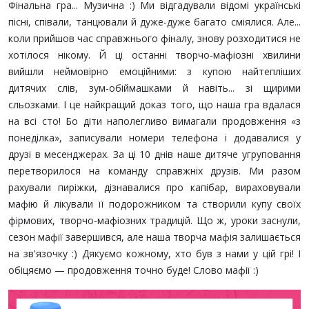
Фінальна гра... Музична :) Ми відгадували відомі українські
пісні, співали, танцювали й дуже-дуже багато сміялися. Але...
коли прийшов час справжнього фіналу, знову розходитися не
хотілося нікому. Й ці останні творчо-мафіозні хвилини
вийшли неймовірно емоційними: з купою найтепліших
дитячих слів, зум-обіймашками й навіть... зі щирими
сльозками. І це найкращий доказ того, що наша гра вдалася
на всі сто! Бо діти наполегливо вимагали продовження «з
понеділка», записували номери телефона і додавалися у
друзі в месенджерах. За ці 10 днів наше дитяче угруповання
перетворилося на команду справжніх друзів. Ми разом
рахували пиріжки, дізнавалися про капібар, вираховували
мафію й лікували її подорожником та створили купу своїх
фірмових, творчо-мафіозних традицій. Що ж, уроки заснули,
сезон мафії завершився, але наша творча мафія залишається
на зв'язочку :) Дякуємо кожному, хто був з нами у цій грі! І
обіцяємо — продовження точно буде! Слово мафії :)