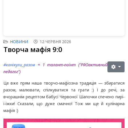
НОВИНИ
12 ЧЕРВНЯ 2026
Творча мафія 9:0
#канікули_разом
+ 1 талант-поінт (
"PROактивний
педагог"
)
Це вже прям наша творчо-мафіозна традиція — збиратися
разом, малювати, спілкуватися та грати :) І до речі, за
вчорашнім рецептом бабусі Червоної Шапочки спечено пирі-
і-іжки! Сказали, що дуже смачно! Тож ми ще й кулінарна
мафія :)