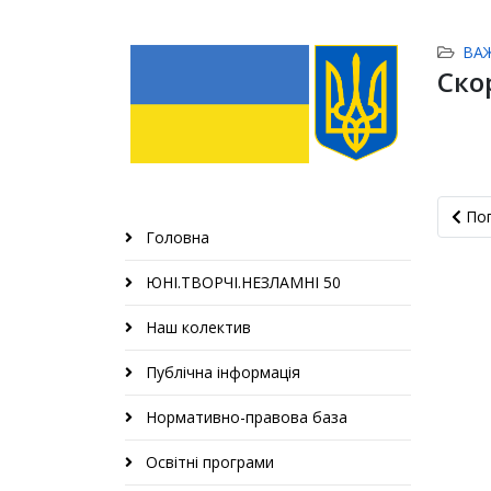
ВА
Скор
Попер
По
Головна
ЮНІ.ТВОРЧІ.НЕЗЛАМНІ 50
Наш колектив
Публічна інформація
Нормативно-правова база
Освітні програми