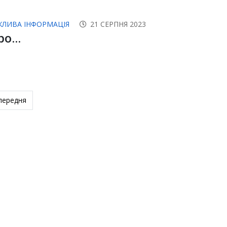
ЖЛИВА ІНФОРМАЦІЯ
21 СЕРПНЯ 2023
о...
едня стаття: Вже скоро...
передня