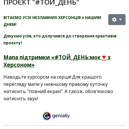
ПРОЄКТ "#ТОЙ_ДЕНЬ"
ВІТАЄМО УСІХ НЕЗЛАМНИХ ХЕРСОНЦІВ з НАШИМ
ДНЕМ!
Дякуємо усім, хто долучився до створення креативів
проєкту
!
♥
Мапа підтримки «#ТОЙ_ДЕНЬ:моє
з
Херсоном»
Наводьте курсором на серця! Для кращого
перегляду мапи у нижньому правому куточку
натисніть "повний екран". А також, обов'язково
натисніть звук!