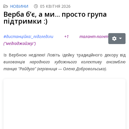
НОВИНИ
05 КВІТНЯ 2026
Верба б’є, а ми... просто група
підтримки :)
#дистанційка:_підгледіли
+1 талант-поінт
("медіаджайзер"
)
Із Вербною неділею! Ловіть ідейку традиційного декору від
вихованців народного художнього колективу ансамблю
танцю "Райдуга" (керівниця — Олена Добровольська)
.