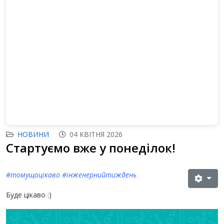
НОВИНИ
04 КВІТНЯ 2026
Стартуємо вже у понеділок!
#томущоцікаво #інженернийтиждень
Буде цікаво :)