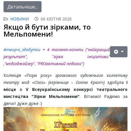
Детальніше...
НОВИНИ
06 КВІТНЯ 2026
Якщо й бути зірками, то
Мельпомени!
#творчі_здобутки
+ 4 талант-поінти ("найкращий
результат", "зірка ініціативи"
,"медіаджайзер"
, "PROактивний педагог"
)
Колекція «Пори року»
зразкового художнього колективу
театру мод «Class» (керівниця – Олена Краліч)
здобула
І
місце
в
V Всеукраїнському конкурсі театрального
мистецтва "Зірки Мельпомени"
. Вітаємо! Радіємо за
дівчат дуже-дуже :)