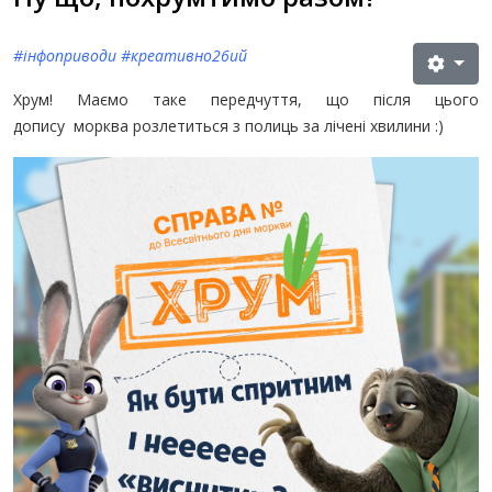
#інфоприводи #креативно26ий
Хрум! Маємо таке передчуття, що після цього
допису морква розлетиться з полиць за лічені хвилини :)