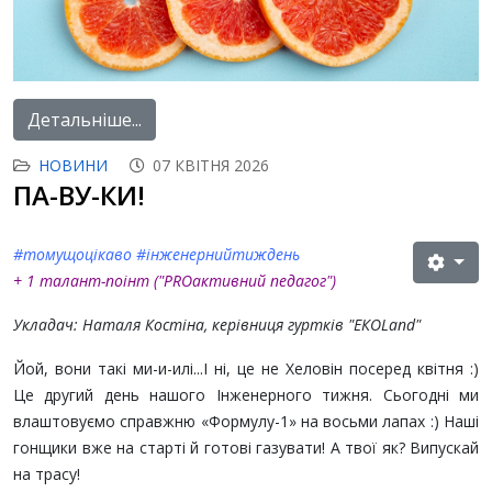
Детальніше...
НОВИНИ
07 КВІТНЯ 2026
ПА-ВУ-КИ!
#томущоцікаво #інженернийтиждень
+ 1 талант-поінт (
"PROактивний педагог"
)
Укладач: Наталя Костіна, керівниця гуртків "ЕКОLand"
Йой, вони такі ми-и-илі...І ні, це не Хеловін посеред квітня :)
Це другий день нашого Інженерного тижня. Сьогодні ми
влаштовуємо справжню «Формулу-1» на восьми лапах :) Наші
гонщики вже на старті й готові газувати! А твої як? Випускай
на трасу!