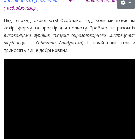
#дистанційка:_підгледіли
+1 талант-поінт
("медіаджайзер"
)
Надії справді окриляють! Особливо тоді, коли ми даємо їм
колір, форму та простір для польоту. Зробімо це разом із
вихованцями гуртків "Студія образотворчого мистецтва"
(керівниця — Світлана Бандурська)
. І нехай наші пташки
приносять лише добрі новини.