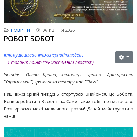
НОВИНИ
06 КВІТНЯ 2026
РОБОТ БОБОТ
#томущоцікаво #інженернийтиждень
+ 1 талант-поінт (
"PROактивний педагог"
)
Укладач: Олена Краліч, керівниця гуртків "Арт-простір
"Карамельки"", зразкового театру мод "Class"
Наш Інженерний тиждень стартував! Знайомся, це Боботи.
Вони ж роботи :)
Веселі-і-і-і... Саме таких тобі і не вистачало.
Розширюємо межі можливого разом! Давай майструвати з
нами!