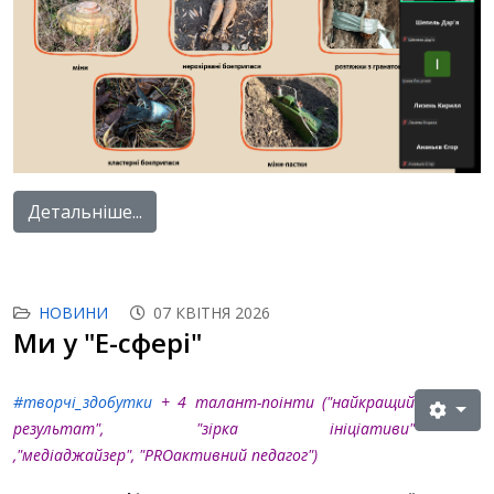
Детальніше...
НОВИНИ
07 КВІТНЯ 2026
Ми у "Е-сфері"
#творчі_здобутки
+ 4 талант-поінти ("найкращий
результат", "зірка ініціативи"
,"медіаджайзер"
, "PROактивний педагог"
)