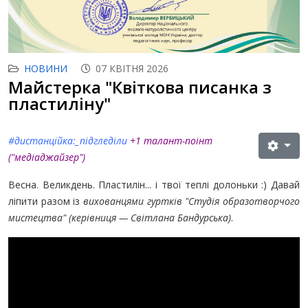
НОВИНИ
07 КВІТНЯ 2026
Майстерка "Квіткова писанка з
пластиліну"
#дистанційка:_підгледіли
+1 талант-поінт
("медіаджайзер"
)
Весна. Великдень. Пластилін... і твої теплі долоньки :) Давай
ліпити разом із
вихованцями гуртків "Студія образотворчого
мистецтва" (керівниця — Світлана Бандурська)
.