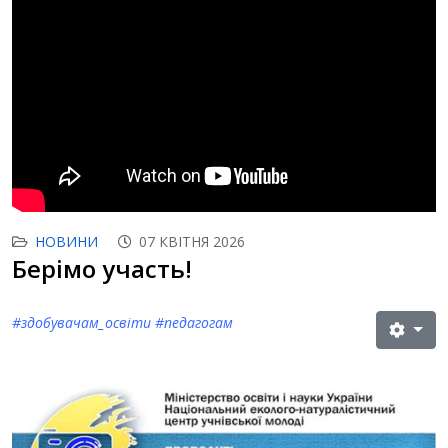
НОВИНИ
07 КВІТНЯ 2026
Берімо участь!
#з
добувачам_освіти
#
педагогам