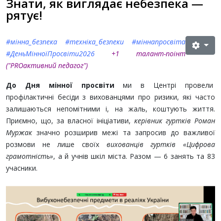
Знати, як виглядає небезпека —
рятує!
#мінна_безпека #техніка_безпеки #міннапросвіта
#ДеньМінноїПросвіти2026
+1 талант-поінт
("PROактивний педагог")
До Дня мінної просвіти
ми в Центрі провели
профілактичні бесіди з вихованцями про ризики, які часто
залишаються непомітними і, на жаль, коштують життя.
Приємно, що, за власної ініціативи,
керівник гуртків Роман
Муржак
значно розширив межі та запросив до важливої
розмови не лише своїх
вихованців гуртків «Цифрова
грамотність»
, а й учнів шкіл міста. Разом — 6 занять та 83
учасники.