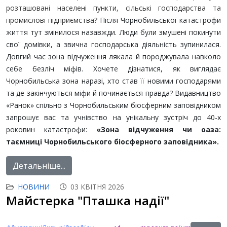
розташовані населені пункти, сільські господарства та
промислові підприємства?
Після Чорнобильської катастрофи
життя тут змінилося назавжди. Люди були змушені покинути
свої домівки, а звична господарська діяльність зупинилася.
Довгий час зона відчуження лякала й породжувала навколо
себе безліч міфів. Хочете дізнатися, як виглядає
Чорнобильська зона наразі, хто став її новими господарями
та де закінчуються міфи й починається правда? Видавництво
«Ранок» спільно з Чорнобильським біосферним заповідником
запрошує вас та учнівство на унікальну зустріч до 40-х
роковин катастрофи:
«Зона відчуження чи оаза:
таємниці Чорнобильського біосферного заповідника».
Детальніше...
НОВИНИ
03 КВІТНЯ 2026
Майстерка "Пташка надії"