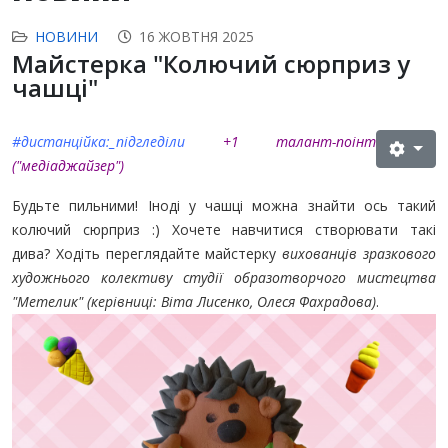
НОВИНИ
16 ЖОВТНЯ 2025
Майстерка "Колючий сюрприз у
чашці"
#дистанційка:_підгледіли
+1 талант-поінт
("медіаджайзер"
)
Будьте пильними! Іноді у чашці можна знайти ось такий
колючий сюрприз :) Хочете навчитися створювати такі
дива? Ходіть переглядайте майстерку
вихованців зразкового
художнього колективу студії образотворчого мистецтва
"Метелик" (керівниці: Віта Лисенко, Олеся Фахрадова)
.