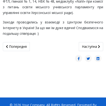
ФТЛ, гімназії № 1, 14, НВК № 48, медіаклубу «NaVi» при комісії
з питань освіти міського учнівського парламенту при
управлінні освіти Херсонської міської ради).
Заходи проводились у взаємодії з Центром безпечного
Інтернету в Україні! За що ми їм дуже вдячні! Сподіваємося на
подальшу співпрацю :)
Попередня стаття: Долучайтесь!
наступна стат
Попередня
Наступна
© 2026 Your Company. All Rights Reserved. Designed By