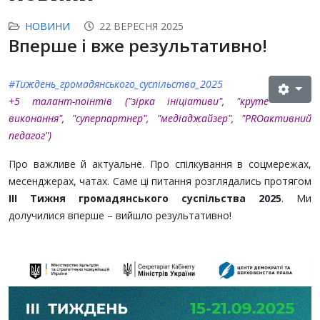
НОВИНИ
22 ВЕРЕСНЯ 2025
Вперше і вже результативно!
#Тиждень_громадянського_суспільства_2025
+5 талант-поінтів ("зірка ініціативи", "круте
виконання", "суперпартнер", "медіаджайзер", "PROактивний
педагог")
Про важливе й актуальне. Про спілкування в соцмережах,
месенджерах, чатах. Саме ці питання розглядались протягом
ІІІ Тижня громадянського суспільства 2025
. Ми
долучилися вперше – вийшло результативно!