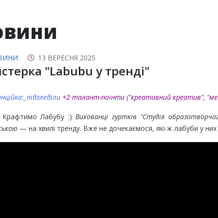
овини
ВИНИ
13 ВЕРЕСНЯ 2025
стерка "Labubu у тренді"
нційка:_підгледіли
+2 талант-поінти ("креативний креатив", "ме
.. Крафтимо Лабубу :)
Вихованці гуртків "Студія образотворч
ською
— на хвилі тренду. Вже не дочекаємося, які ж лабуби у них