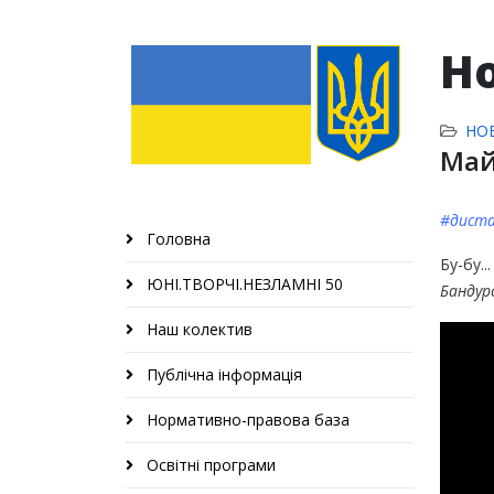
Н
НО
Май
#диста
Головна
Бу-бу.
ЮНІ.ТВОРЧІ.НЕЗЛАМНІ 50
Бандур
Наш колектив
Публічна інформація
Нормативно-правова база
Освітні програми