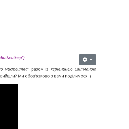
діаджайзер")
ого мистецтва"
разом із
керівницею Світланою
 вийшли? Ми обов'язково з вами поділимося :)