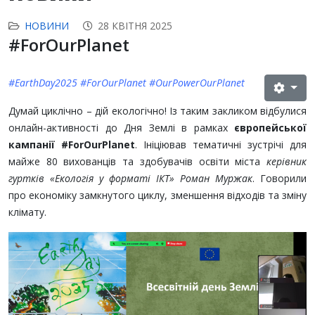
НОВИНИ
28 КВІТНЯ 2025
#ForOurPlanet
#EarthDay2025 #ForOurPlanet #OurPowerOurPlanet
Думай циклічно – дій екологічно! Із таким закликом відбулися
онлайн-активності до Дня Землі в рамках
європейської
кампанії #ForOurPlanet
. Ініціював тематичні зустрічі для
майже 80 вихованців та здобувачів освіти міста
керівник
гуртків «Екологія у форматі ІКТ» Роман Муржак
. Говорили
про економіку замкнутого циклу, зменшення відходів та зміну
клімату.