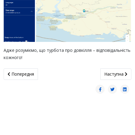
Адже розуміємо, що турбота про довкілля – відповідальність
кожного!
Попередня стаття: Батько української гривні
наступна статт
Попередня
Наступна