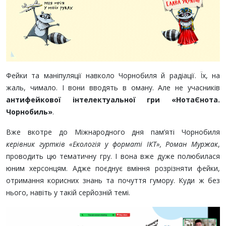
Фейки та маніпуляції навколо Чорнобиля й радіації. Їх, на
жаль, чимало. І вони вводять в оману. Але не учасників
антифейкової інтелектуальної гри «НотаЄнота.
Чорнобиль»
.
Вже вкотре до Міжнародного дня пам’яті Чорнобиля
керівник гуртків «Екологія у форматі ІКТ», Роман Муржак
,
проводить цю тематичну гру. І вона вже дуже полюбилася
юним херсонцям. Адже поєднує вміння розрізняти фейки,
отримання корисних знань та почуття гумору. Куди ж без
нього, навіть у такій серйозній темі.