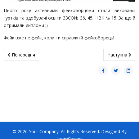
Цього року активними фейкоборцями стали вихованці
гуртків та здобувачі освіти ЗЗСО№ 36, 45, НВК № 15. За що й
отримали дипломи :)
Фейк вже не фейк, коли ти справжній фейкоборець!
Попередня стаття: До Міжнародного дня пам’яті Чорнобиля
наступна статт
Попередня
Наступна
© 2026 Your Company. All Rights Reserved. Designed By
JoomShaper