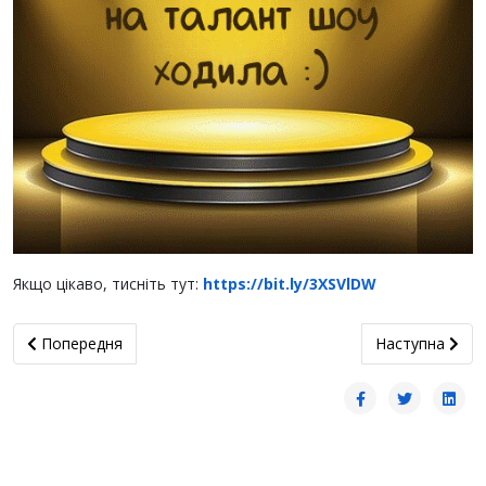
Якщо цікаво, тисніть тут:
https://bit.ly/3XSVlDW
Попередня стаття: Малюймо!
наступна статт
Попередня
Наступна