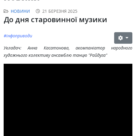
НОВИНИ
21 БЕРЕЗНЯ 2025
До дня старовинної музики
#інфоприводи
Укладач: Анна Касатонова, акомпаніатор народного
художнього колективу ансамблю танцю "Райдуга"