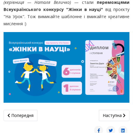
(керівниця — Наталя Величко)
— стали
переможцями
Всеукраїнського конкурсу "Жінки в науці"
від проєкту
"На Урок". Тож вимикайте шаблонне і вмикайте креативне
мислення :)
Попередня стаття: Цікавий факт "із нотками (не)романтики"
наступна статт
Попередня
Наступна