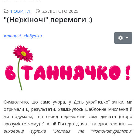
НОВИНИ
26 ЛЮТОГО 2025
"(Не)жіночі" перемоги :)
#творчі_здобутки
Символічно, що саме учора, у День української жінки, ми
отримали ці результати. Увімкнулось шаблонне мислення й
ми подумали, що серед переможців самі дівчата (скоро
зрозумієте чому) :) А ні! П'ятеро дівчат та двоє хлопців —
вихованці гуртків "Біологія" та "Фотонатуралісти"