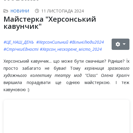
НОВИНИ
11 ЛИСТОПАДА 2024
Майстерка "Херсонський
кавунчик"
#ЦЕ_НАШ_ДЕНЬ
#ХерсонСильний
#ВільніЛюди2024
#СтрічкиЄдності
#Херсон_нескорене_місто_2024
Херсонський кавунчик... що може бути смачніше? Рідніше? Їх
просто забагато не буває! Тому
керівниця
зразкового
художнього колективу театру мод "Class" Олена Краліч
вирішила порадувати ще однією майстеркою. І теж
кавуновою :)