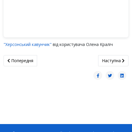
"Херсонський кавунчик"
від користувача Олена Краліч
Попередня стаття: «Колись закінчиться страшний цей сон…»
наступна статт
Попередня
Наступна