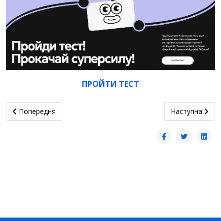
ПРОЙТИ ТЕСТ
Попередня стаття: "STEM-hive" повертається!
наступна стат
Попередня
Наступна