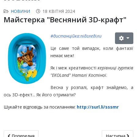
НОВИНИ
18 КВІТНЯ 2024
Майстерка "Весняний 3D-крафт"
#дистанційка:підгледіли
Це саме той випадок, коли фантазії
немає меж!
Як і меж креативності
керівниці гуртків
"ЕКОLand" Наталі Костіної
.
Весна у розпалі, крафт знайдемо, а
ось 3D-ефект... Як його отримати?
Шукайте відповідь за посиланням:
http://surl.li/sssmr
Попередня стаття: Мистецтво ілюстрації: те, що намальовано
наступна стат
Попередня
Наступна