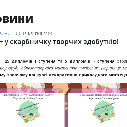
овини
ВИНИ
13 КВІТНЯ 2024
+ у скарбничку творчих здобутків!
зу
25 дипломів І ступеня
та
5 дипломів ІІ ступеня
отри
иву студії образотворчого мистецтва "Метелик"
(керівниці: 
ому творчому конкурсі декоративно-прикладного мистецтв