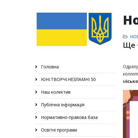
Н
НО
Ще 
Одра
Головна
колект
ЮНІ.ТВОРЧІ.НЕЗЛАМНІ 50
м
іськ
Наш колектив
Публічна інформація
Нормативно-правова база
Освітні програми