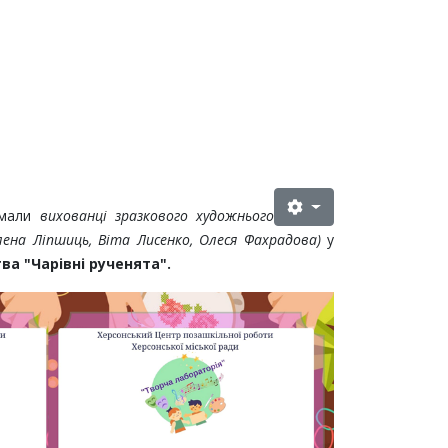
мали
вихованці зразкового художнього
Олена Ліпшиць, Віта Лисенко, Олеся Фахрадова)
у
а "Чарівні рученята".