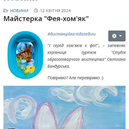
НОВИНИ
12 КВІТНЯ 2024
Майстерка "Фея-хом'як"
#дистанційка:підгледіли
"
І серед хом'яків є феї!
", – запевняє
керівниця гуртків "Студія
образотворчого мистецтва" Світлана
Бандурська.
Повіримо? Але перевіримо :)