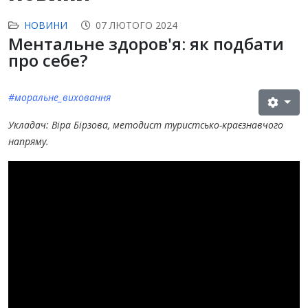
НОВИНИ
07 ЛЮТОГО 2024
Ментальне здоров'я: як подбати
про себе?
#моральне_виховання
Укладач: Віра Бірзова, методист туристсько-краєзнавчого
напряму.