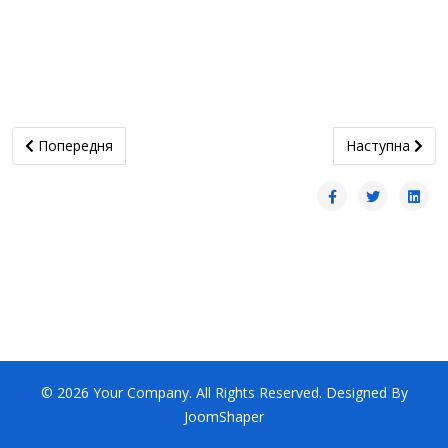
Попередня стаття: Орієнтовний план масових онлайн-заходів 
наступна статт
Попередня
Наступна
© 2026 Your Company. All Rights Reserved. Designed By
JoomShaper