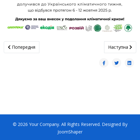
Попередня стаття: Челендж EU Code Week 2025 виконано!
наступна статт
Попередня
Наступна
© 2026 Your Company. All Rights Reserved. Designed By
JoomShaper