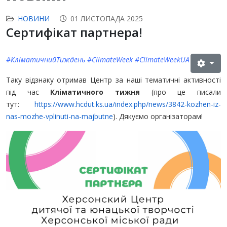
НОВИНИ
01 ЛИСТОПАДА 2025
Сертифікат партнера!
#КліматичнийТиждень #ClimateWeek #ClimateWeekUA
Таку відзнаку отримав Центр за наші тематичні активності
під час
Кліматичного тижня
(про це писали
тут:
https://www.hcdut.ks.ua/index.php/news/3842-kozhen-iz-
nas-mozhe-vplinuti-na-majbutne
). Дякуємо організаторам!