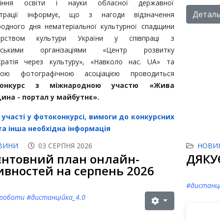
ління освіти і науки обласної державної
Детальн
істрації інформує, що з нагоди відзначення
одного дня нематеріальної культурної спадщини
терством культури України у співпраці з
дськими організаціями «Центр розвитку
кратія через культуру», «Навколо нас. UA» та
кою фотографічною асоціацією проводиться
конкурс з міжнародною участю «Жива
ина - портал у майбутнє».
 участі у фотоконкурсі, вимоги до конкурсних
 та інша необхідна інформація
ВИНИ
03 СЕРПНЯ 2026
НОВИ
єнтовний план онлайн-
ДЯКУЄ
ивностей на серпень 2026
#дистанці
роботи #дистанційка_4.0