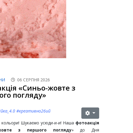
НИ
06 СЕРПНЯ 2026
кція «Синьо-жовте з
ого погляду»
йка_4.0 #креативно26ий
і кольори! Шукаємо усюди-и-и! Наша
фотоакція
-жовте з першого погляду
» до Дня