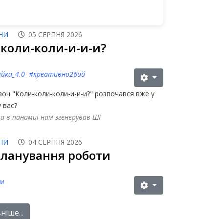
НИ
05 СЕРПНЯ 2026
коли-коли-и-и-и?
ійка_4.0 #креативно26ий
езон "Коли-коли-коли-и-и-и?" розпочався вже у
у вас?
ка в панамці нам згенерував ШІ
НИ
04 СЕРПНЯ 2026
планування роботи
ам
іше...