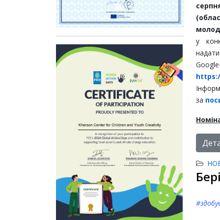
серпн
(обл
молод
у кон
надати
Goo
https:
Інформ
за
пос
Номіна
Дета
НО
Бер
#здобу