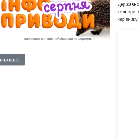
Державно
кольори д
керівнику
льніше...