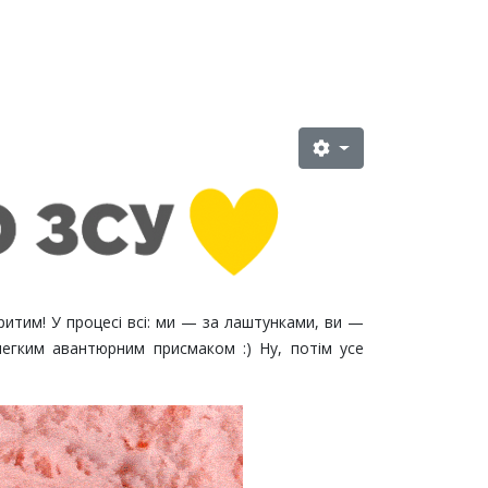
итим! У процесі всі: ми — за лаштунками, ви —
 легким авантюрним присмаком :) Ну, потім усе