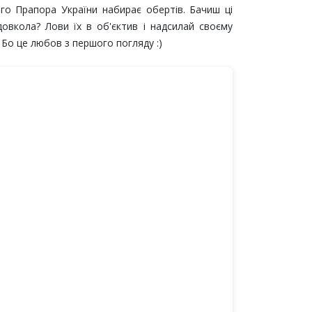
го Прапора України набирає обертів. Бачиш ці
овкола? Лови їх в об'єктив і надсилай своєму
. Бо це любов з першого погляду :)