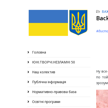
ВА
Bac
#диста
Головна
ЮНІ.ТВОРЧІ.НЕЗЛАМНІ 50
Ну все
Наш колектив
по той
Публічна інформація
зрозумі
Нормативно-правова база
Освітні програми