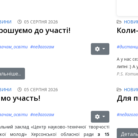
ВИНИ
05 СЕРПНЯ 2026
НОВИ
рошуємо до участі!
Коли-
вачам_освіти #педагогам
#дистанц
А у нас с
липні :) А 
льніше...
P.S. Коти
ВИНИ
05 СЕРПНЯ 2026
НОВИ
імо участь!
Для 
вачам_освіти #педагогам
#педагог
льний заклад «Центр науково-технічної творчості
Детальн
ської молоді» Херсонської обласної ради
з 15