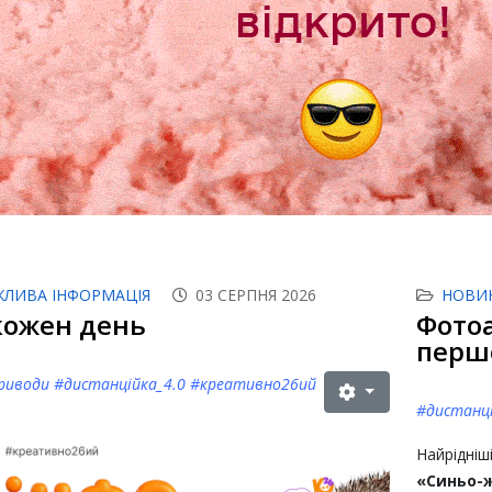
ЖЛИВА ІНФОРМАЦІЯ
03 СЕРПНЯ 2026
НОВИ
кожен день
Фотоа
перш
риводи #дистанційка_4.0 #креативно26ий
#дистанці
Найрідніш
«Синьо