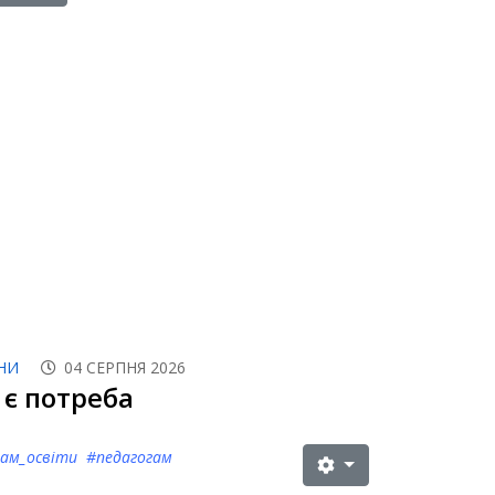
НИ
04 СЕРПНЯ 2026
є потреба
чам_освіти #педагогам