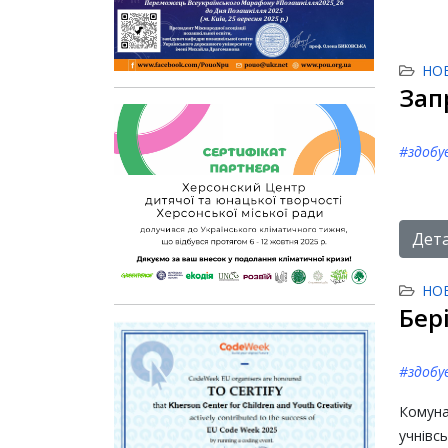
НО
Зап
#здобу
Дета
НО
Бер
#здобу
Комуна
учнів