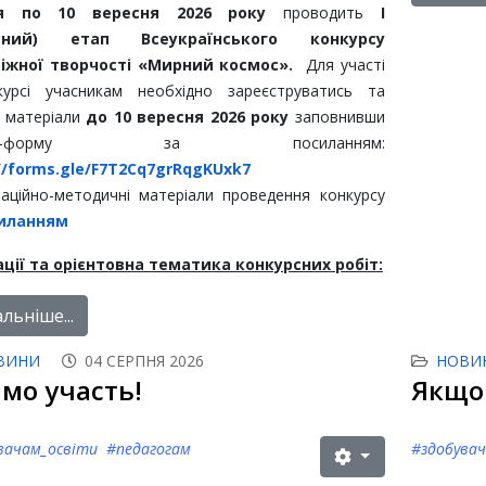
я
по 10 вересня 2026 року
проводить
І
асний) етап Всеукраїнського конкурсу
іжної творчості «Мирний космос».
Для участі
курсі учасникам необхідно зареєструватись та
 матеріали
до 10 вересня 2026 року
заповнивши
gle-форму за посиланням:
//forms.gle/F7T2Cq7grRqgKUxk7
аційно-методичні матеріали проведення конкурсу
иланням
ції та орієнтовна тематика конкурсних робіт:
льніше...
ВИНИ
04 СЕРПНЯ 2026
НОВИ
імо участь!
Якщо 
вачам_освіти #педагогам
#здобува