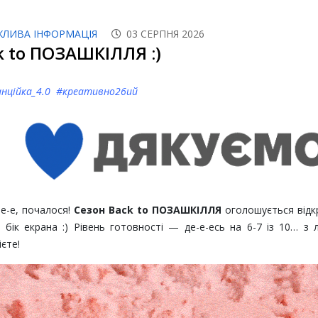
ЖЛИВА ІНФОРМАЦІЯ
03 СЕРПНЯ 2026
k to ПОЗАШКІЛЛЯ :)
нційка_4.0 #креативно26ий
-е-е, почалося!
Сезон Back to ПОЗАШКІЛЛЯ
оголошується відкр
 бік екрана :) Рівень готовності — де-е-есь на 6-7 із 10… з
єте!