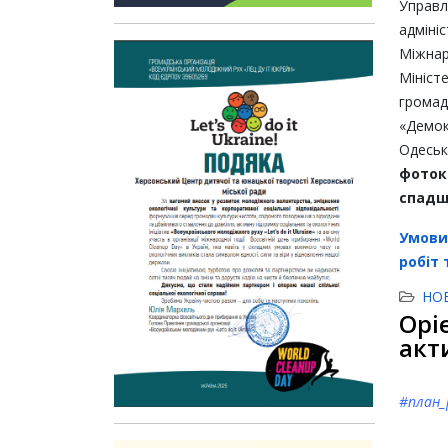
Управ
адмін
Міжнар
Мініс
грома
«Демо
Одесь
фото
спадщ
Умови
робіт
НО
Орі
акт
#план_