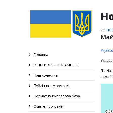
Н
НО
Май
#худож
Головна
Уклада
ЮНІ.ТВОРЧІ.НЕЗЛАМНІ 50
Ліс На
Наш колектив
захопі
Публічна інформація
Нормативно-правова база
Освітні програми