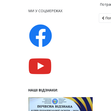
Потрап
МИ У СОЦМЕРЕЖАХ
Попе
По
НАШІ ВІДЗНАКИ: