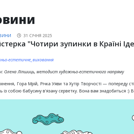
овини
ВИНИ
31 СІЧНЯ 2025
стерка "Чотири зупинки в Країні Ід
ньо-естетичне_виховання
ч: Олена Ліпшиць, методист художньо-естетичного напряму
тхнення, Гора Мрій, Річка Уяви та Хутір Творчості — попереду сті
ть із собою бабусину в'язану серветку. Вона вам знадобиться :) В