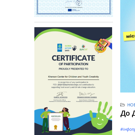
НО
До 
#інфоп