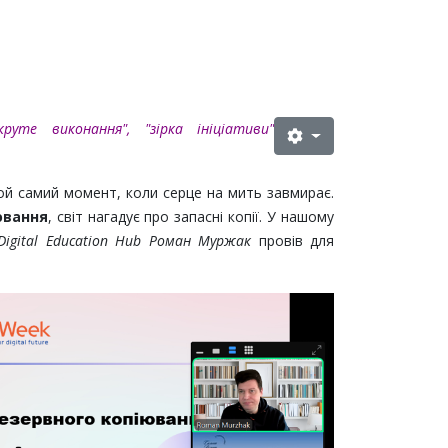
уте виконання", "зірка ініціативи"
й самий момент, коли серце на мить завмирає.
ювання
, світ нагадує про запасні копії. У нашому
igital Education Hub
Роман Муржак
провів для