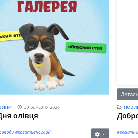
Детальн
ВИНИ
30 БЕРЕЗНЯ 2026
НОВИ
Дня олівця
Добр
риводи #креативно26ий
#весняні_