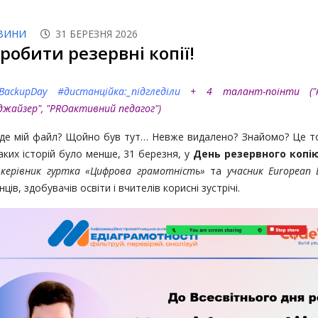
ВИНИ
31 БЕРЕЗНЯ 2026
 робити резервні копії!
BackupDay
#дистанційка:_підгледіли
+ 4 талант-поінти ("кр
аджайзер"
, "PROактивний педагог"
)
 де мій файл? Щойно був тут… Невже видалено? Знайомо? Це то
ких історій було менше, 31 березня, у
День резервного копі
і
керівник гуртка «Цифрова грамотність»
та
учасник European D
ців, здобувачів освіти і вчителів корисні зустрічі.