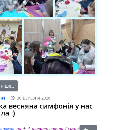
іше...
НИ
30 БЕРЕЗНЯ 2026
ка весняна симфонія у нас
а :)
канікули
по
+ 4 талант-поінти ("круте