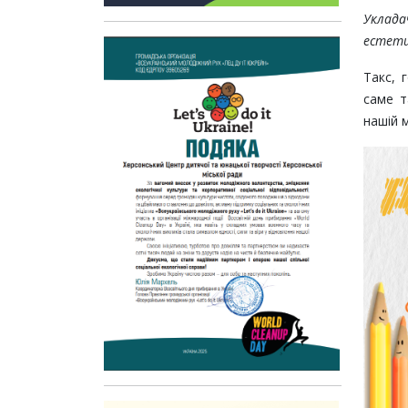
Уклад
естети
Такс, 
саме т
нашій м