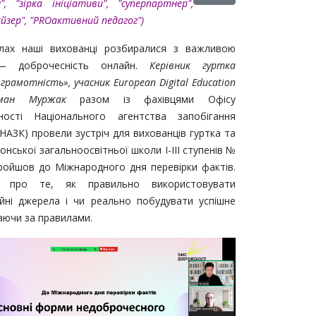
", "зірка ініціативи", "суперпартнер",
йзер"
, "PROактивний педагог"
)
улах наші вихованці розбиралися з важливою
 доброчесність онлайн.
Керівник гуртка
грамотність», учасник European Digital Education
ман Муржак
разом із фахівцями Офісу
ності Національного агентства запобігання
(НАЗК) провели зустріч для вихованців гуртка та
сонської загальноосвітньої школи І-ІІІ ступенів №
пройшов до Міжнародного дня перевірки фактів.
и про те, як правильно використовувати
ійні джерела і чи реально побудувати успішне
аючи за правилами.