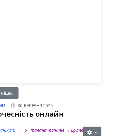
іше...
НИ
30 БЕРЕЗНЯ 2026
очесність онлайн
канікули
+ 5 талант-поінтів ("круте