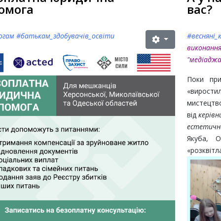
омога
вас?
гогам
#
батькам_здобувачів_освіти
#весняні_
викона
"медіаджа
Поки при
«вирости
мистецтв
від
керівн
естетично
Якуба, 
«розквітл