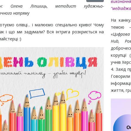
виконання
ач: Олена Ліпшиць, методист художньо-
"медіаджа
чного напряму
На канік
готуємо олівці... і малюємо спеціально криво! Чому
темою —
ак і що ми задумали? Вся інтрига розкриється на
«Цифрова 
айстерці :)
Hub, Ро
доброчес
корупції 
учнів Хер
4. Захід 
Говорил
інформац
життя, гр