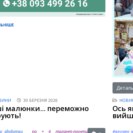
ЬНІШЕ
Детальн
ВИНИ
30 БЕРЕЗНЯ 2026
НОВИ
і малюнки... переможно
Ось я
рують!
вийшл
рчі_здобутки
по + 4 талант-поінти
#весняні_