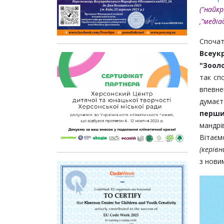
("най
,"меді
Споч
Всеу
"Зооло
так сп
впевне
думаєт
перши
мандрі
Вітає
(керів
з нови