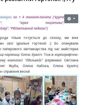
канікули
по
+ 4 талант-поінти ("круте
ння", "зірка ініціативи",
йзер"
, "PROактивний педагог"
)
рода тільки готується до сезону, ми вже
ли» свої ідеальні гортензії :) Бо опанували
о паперового квітникарства під час майстерки
иці-чарівниці Олени Краліч
. Тож в
хореографічно-
му комплексі "Едельвейс"
(керівники: Світлана
Олег Якуба, Олена Набока, Олена Краліч)
а» справжня весна!