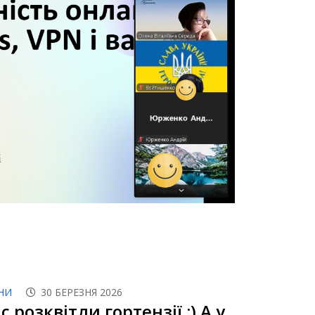
НИ
30 БЕРЕЗНЯ 2026
с розквітли гортензії :) А у