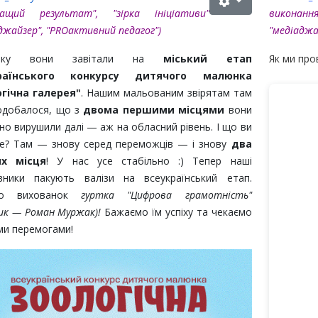
кращий результат", "зірка ініціативи"
викона
аджайзер"
, "PROактивний педагог"
)
"медіаджа
атку вони завітали на
міський етап
Як ми пров
країнського конкурсу дитячого малюнка
гічна галерея"
. Нашим мальованим звірятам там
одобалося, що з
двома першими місцями
вони
но вирушили далі — аж на обласний рівень. І що ви
е? Там — знову серед переможців — і знову
два
х місця
! У нас усе стабільно :) Тепер наші
вники пакують валізи на всеукраїнський етап.
мо вихованок
гуртка "Цифрова грамотність"
ник — Роман Муржак)!
Бажаємо їм успіху та чекаємо
ми перемогами!