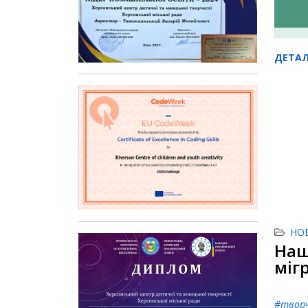
ДЕТАЛ
НО
Наш
міг
#тво