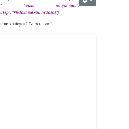
ння", "зірка ініціативи",
йзер"
, "PROактивний педагог"
)
ели канікули? Та ось так :)