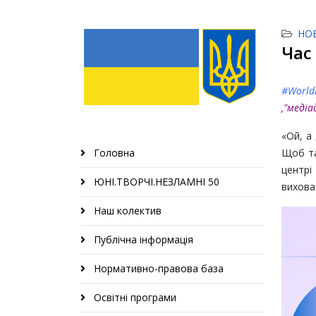
НО
Час
#World
,"меді
«Ой, а
Головна
Щоб та
центр
ЮНІ.ТВОРЧІ.НЕЗЛАМНІ 50
вихован
Наш колектив
Публічна інформація
Нормативно-правова база
Освітні програми