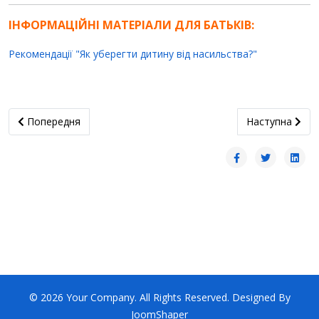
ІНФОРМАЦІЙНІ МАТЕРІАЛИ ДЛЯ БАТЬКІВ:
Рекомендації "Як уберегти дитину від насильства?"
Попередня стаття: ІВЕНТ-КАЛЕНДАРик на грудень 2023
наступна стат
Попередня
Наступна
© 2026 Your Company. All Rights Reserved. Designed By
JoomShaper