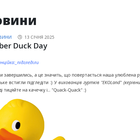
овини
ВИНИ
13 СІЧНЯ 2025
ber Duck Day
нційка:_підгледіли
ли завершились, а це значить, що повертається наша улюблена ру
ьке встигли підгледіти :) У
вихованців гуртків "ЕКОLand" (керів
і тицяйте на качечку і... "Quack-Quack" :)