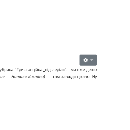
брика "#дистанційка:_підгледіли". І ми вже дещо
ниця — Наталя Костіна)
— там завжди цікаво. Ну