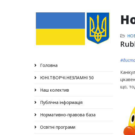
Н
НО
Rub
#диста
Головна
Каніку
ЮНІ.ТВОРЧІ.НЕЗЛАМНІ 50
цікавен
що, тод
Наш колектив
Публічна інформація
Нормативно-правова база
Освітні програми