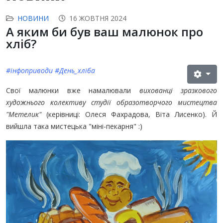
НОВИНИ
16 ЖОВТНЯ 2024
А яким би був ваш малюнок про
хліб?
#інфоприводи
#День_хліба
Свої малюнки вже намалювали
вихованці зразкового
художнього колективу студії образотворчого мистецтва
"Метелик"
(керівниці: Олеся Фахрадова, Віта Лисенко). Й
вийшла така мистецька "міні-пекарня" :)